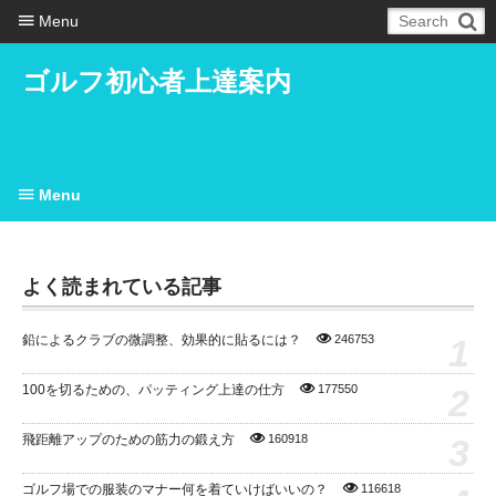
Menu
ゴルフ初心者上達案内
Menu
よく読まれている記事
1
鉛によるクラブの微調整、効果的に貼るには？
246753
2
100を切るための、パッティング上達の仕方
177550
3
飛距離アップのための筋力の鍛え方
160918
ゴルフ場での服装のマナー何を着ていけばいいの？
116618