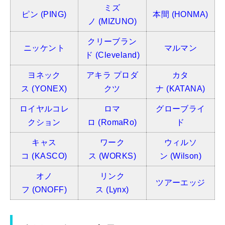
ミズ
ピン
(PING)
本間
(HONMA)
ノ
(MIZUNO)
クリーブラン
ニッケント
マルマン
ド (Cleveland)
ヨネック
アキラ プロダ
カタ
ス
(YONEX)
クツ
ナ
(KATANA)
ロイヤルコレ
ロマ
グローブライ
クション
ロ
(RomaRo)
ド
キャス
ワーク
ウィルソ
コ
(KASCO)
ス
(WORKS)
ン
(Wilson)
オノ
リンク
ツアーエッジ
フ
(ONOFF)
ス
(Lynx)