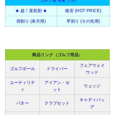
ゴルフ場 検索 予約
★ 超！直前割 ★
格安 (HOT PRICE)
得割り (来月用)
早割り (その先用)
商品リンク（ゴルフ用品
）
フェアウェイ
ゴルフボール
ドライバー
ウッド
ユーティリテ
アイアン・セ
ウェッジ
ィ
ット
キャディバッ
パター
クラブセット
グ