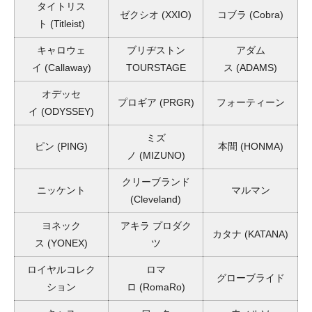
タイトリス
ゼクシオ
(XXIO)
コブラ
(Cobra)
ト
(Titleist)
キャロウェ
ブリヂストン
アダム
イ
(Callaway)
TOURSTAGE
ス
(ADAMS)
オデッセ
プロギア
(PRGR)
フォーティーン
イ
(ODYSSEY)
ミズ
ピン
(PING)
本間
(HONMA)
ノ
(MIZUNO)
クリーブランド
ニッケント
マルマン
(Cleveland)
ヨネック
アキラ プロダク
カタナ
(KATANA)
ス
(YONEX)
ツ
ロイヤルコレク
ロマ
グローブライド
ション
ロ
(RomaRo)