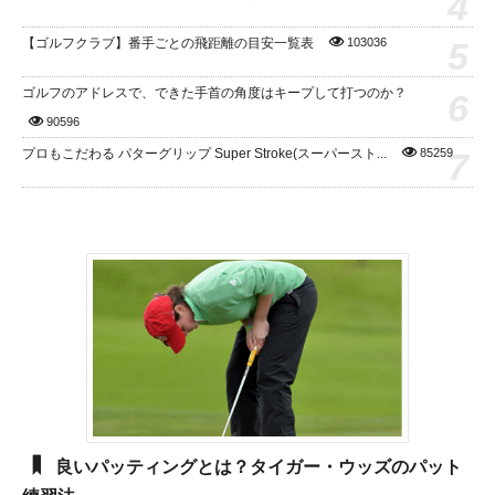
4
5
【ゴルフクラブ】番手ごとの飛距離の目安一覧表
103036
ゴルフのアドレスで、できた手首の角度はキープして打つのか？
6
90596
7
プロもこだわる パターグリップ Super Stroke(スーパースト...
85259
良いパッティングとは？タイガー・ウッズのパット