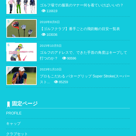
ゴルフ場での服装のマナー何を着ていけばいいの？
116619
5
2016年8月6日
【ゴルフクラブ】番手ごとの飛距離の目安一覧表
103036
6
2015年10月5日
ゴルフのアドレスで、できた手首の角度はキープして
打つのか？
90596
7
2023年1月10日
プロもこだわる パターグリップ Super Stroke(スーパー
スト...
85259
固定ページ
PROFILE
キャップ
クラブセット