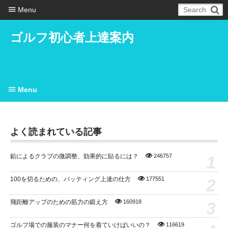
Menu
ゴルフ初心者上達案内
Menu
よく読まれている記事
1
鉛によるクラブの微調整、効果的に貼るには？
246757
2
100を切るための、パッティング上達の仕方
177551
3
飛距離アップのための筋力の鍛え方
160918
ゴルフ場での服装のマナー何を着ていけばいいの？
116619