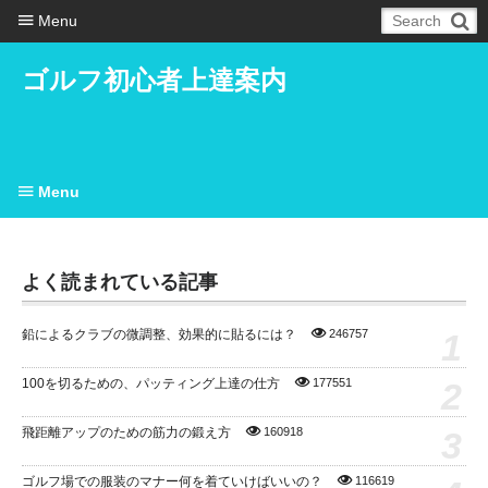
Menu
ゴルフ初心者上達案内
Menu
よく読まれている記事
1
鉛によるクラブの微調整、効果的に貼るには？
246757
2
100を切るための、パッティング上達の仕方
177551
3
飛距離アップのための筋力の鍛え方
160918
ゴルフ場での服装のマナー何を着ていけばいいの？
116619