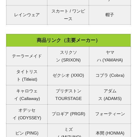
スカート / ワンピ
レインウェア
帽子
ース
商品リンク（主要メーカー）
スリクソ
ヤマ
テーラーメイド
ン
(SRIXON)
ハ
(YAMAHA)
タイトリス
ゼクシオ
(XXIO)
コブラ
(Cobra)
ト
(Titleist)
キャロウェ
ブリヂストン
アダム
イ
(Callaway)
TOURSTAGE
ス
(ADAMS)
オデッセ
プロギア
(PRGR)
フォーティーン
イ
(ODYSSEY)
ミズ
ピン
(PING)
本間
(HONMA)
ノ
(MIZUNO)