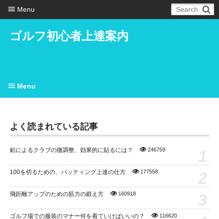
Menu
ゴルフ初心者上達案内
Menu
よく読まれている記事
1
鉛によるクラブの微調整、効果的に貼るには？
246759
2
100を切るための、パッティング上達の仕方
177558
3
飛距離アップのための筋力の鍛え方
160918
ゴルフ場での服装のマナー何を着ていけばいいの？
116620