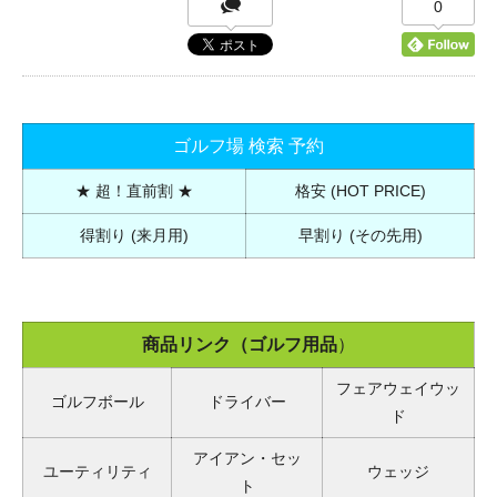
0
ゴルフ場 検索 予約
★ 超！直前割 ★
格安 (HOT PRICE)
得割り (来月用)
早割り (その先用)
商品リンク（ゴルフ用品
）
フェアウェイウッ
ゴルフボール
ドライバー
ド
アイアン・セッ
ユーティリティ
ウェッジ
ト