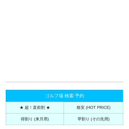
ゴルフ場 検索 予約
★ 超！直前割 ★
格安 (HOT PRICE)
得割り (来月用)
早割り (その先用)