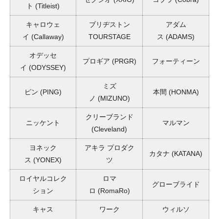
ト
(Titleist)
キャロウェ
ブリヂストン
アダム
イ
(Callaway)
TOURSTAGE
ス
(ADAMS)
オデッセ
プロギア
(PRGR)
フォーティーン
イ
(ODYSSEY)
ミズ
ピン
(PING)
本間
(HONMA)
ノ
(MIZUNO)
クリーブランド
ニッケント
マルマン
(Cleveland)
ヨネック
アキラ プロダク
カタナ
(KATANA)
ス
(YONEX)
ツ
ロイヤルコレク
ロマ
グローブライド
ション
ロ
(RomaRo)
キャス
ワーク
ウィルソ