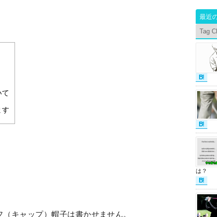
最近
Tag C
いて
ます
は？
フ（キャップ）帽子は書かせません。