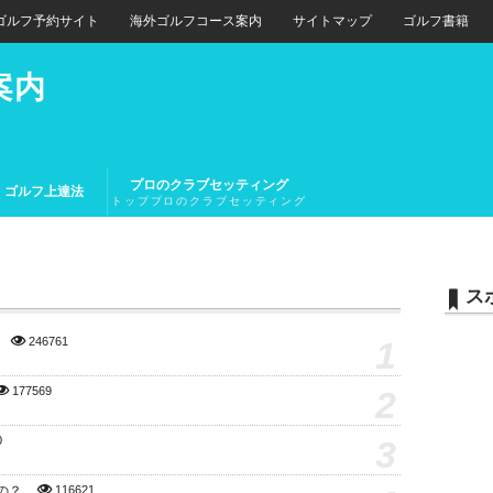
ゴルフ予約サイト
海外ゴルフコース案内
サイトマップ
ゴルフ書籍
案内
プロのクラブセッティング
ゴルフ上達法
トッププロのクラブセッティング
とトップアマチュアのクラブセッ
ティング
ス
1
246761
2
177569
3
0
の？
116621