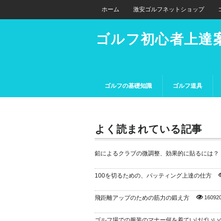
ホーム
激安ゴルフネットショップ
ゴルフ初心者上達
ゴルフの基礎知識
ゴルフ道具
よく読まれている記事
鉛によるクラブの微調整、効果的に貼るには？
100を切るための、パッティング上達の仕方
飛距離アップのための筋力の鍛え方
16092
ゴルフ場での服装のマナー何を着ていけばいい