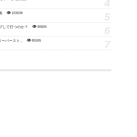
4
5
表
103039
6
プして打つのか？
90604
7
スーパースト...
85265