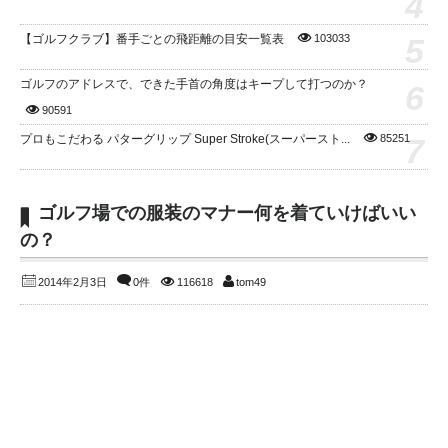
4
5
【ゴルフクラブ】番手ごとの飛距離の目安一覧表
103033
ゴルフのアドレスで、できた手首の角度はキープして打つのか？
6
90591
7
プロもこだわる パターグリップ Super Stroke(スーパースト...
85251
ゴルフ場での服装のマナー何を着ていけばいい
の？
2014年2月3日
0件
116618
tom49