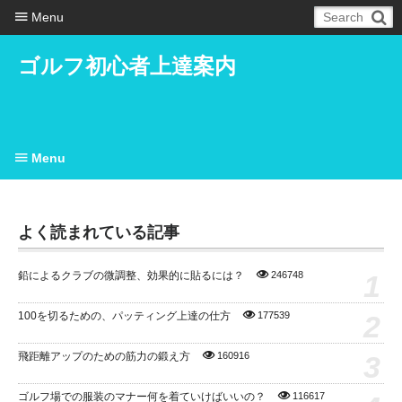
Menu
ゴルフ初心者上達案内
Menu
よく読まれている記事
1
鉛によるクラブの微調整、効果的に貼るには？
246748
2
100を切るための、パッティング上達の仕方
177539
3
飛距離アップのための筋力の鍛え方
160916
ゴルフ場での服装のマナー何を着ていけばいいの？
116617