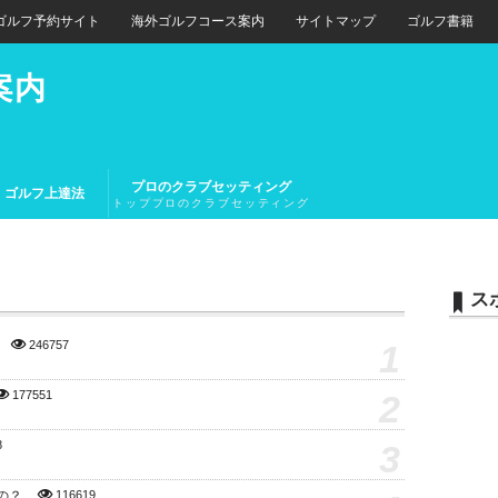
ゴルフ予約サイト
海外ゴルフコース案内
サイトマップ
ゴルフ書籍
案内
プロのクラブセッティング
ゴルフ上達法
トッププロのクラブセッティング
とトップアマチュアのクラブセッ
ティング
ス
1
246757
2
177551
3
8
の？
116619