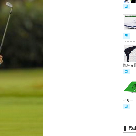
側から見.
グリー..
Ra