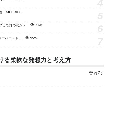
4
5
表
103036
6
プして打つのか？
90595
7
スーパースト...
85259
ける柔軟な発想力と考え方
7
約
分