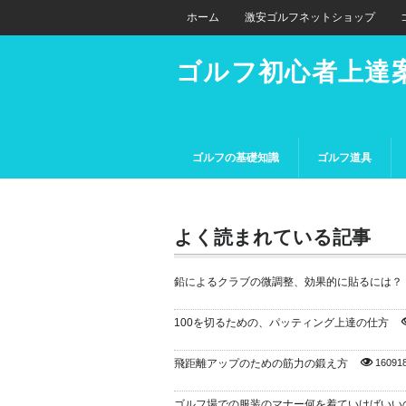
ホーム
激安ゴルフネットショップ
ゴルフ初心者上達
ゴルフの基礎知識
ゴルフ道具
よく読まれている記事
鉛によるクラブの微調整、効果的に貼るには？
100を切るための、パッティング上達の仕方
飛距離アップのための筋力の鍛え方
16091
ゴルフ場での服装のマナー何を着ていけばいい