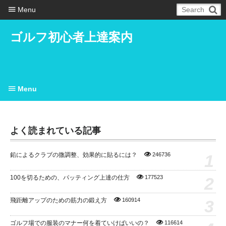
Menu
ゴルフ初心者上達案内
Menu
よく読まれている記事
1
鉛によるクラブの微調整、効果的に貼るには？
246736
2
100を切るための、パッティング上達の仕方
177523
3
飛距離アップのための筋力の鍛え方
160914
ゴルフ場での服装のマナー何を着ていけばいいの？
116614