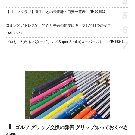
4
5
【ゴルフクラブ】番手ごとの飛距離の目安一覧表
103027
ゴルフのアドレスで、できた手首の角度はキープして打つのか？
6
90579
7
プロもこだわる パターグリップ Super Stroke(スーパースト...
85246
ゴルフ グリップ交換の弊害 グリップ知っておくべき