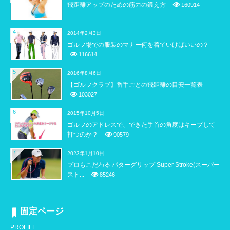
飛距離アップのための筋力の鍛え方
160914
4
2014年2月3日
ゴルフ場での服装のマナー何を着ていけばいいの？
116614
5
2016年8月6日
【ゴルフクラブ】番手ごとの飛距離の目安一覧表
103027
6
2015年10月5日
ゴルフのアドレスで、できた手首の角度はキープして
打つのか？
90579
7
2023年1月10日
プロもこだわる パターグリップ Super Stroke(スーパー
スト...
85246
固定ページ
PROFILE