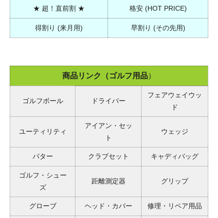
★ 超！直前割 ★
格安 (HOT PRICE)
得割り (来月用)
早割り (その先用)
商品リンク（ゴルフ用品
）
フェアウェイウッ
ゴルフボール
ドライバー
ド
アイアン・セッ
ユーティリティ
ウェッジ
ト
パター
クラブセット
キャディバッグ
ゴルフ・シュー
距離測定器
グリップ
ズ
グローブ
ヘッド・カバー
修理・リペア用品