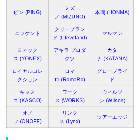
ミズ
ピン
(PING)
本間
(HONMA)
ノ
(MIZUNO)
クリーブラン
ニッケント
マルマン
ド (Cleveland)
ヨネック
アキラ プロダ
カタ
ス
(YONEX)
クツ
ナ
(KATANA)
ロイヤルコレ
ロマ
グローブライ
クション
ロ
(RomaRo)
ド
キャス
ワーク
ウィルソ
コ
(KASCO)
ス
(WORKS)
ン
(Wilson)
オノ
リンク
ツアーエッジ
フ
(ONOFF)
ス
(Lynx)