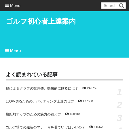
Menu
ゴルフ初心者上達案内
Menu
よく読まれている記事
1
鉛によるクラブの微調整、効果的に貼るには？
246759
2
100を切るための、パッティング上達の仕方
177558
3
飛距離アップのための筋力の鍛え方
160918
ゴルフ場での服装のマナー何を着ていけばいいの？
116620