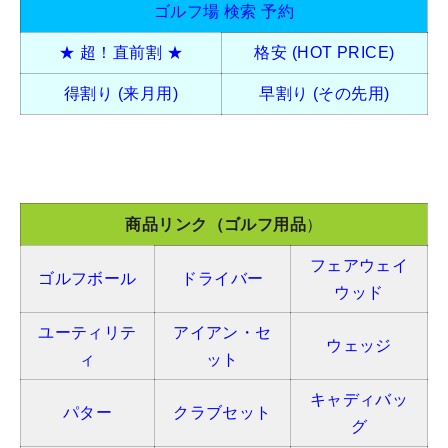
ゴルフ場 検索 予約
★ 超！直前割 ★
格安 (HOT PRICE)
得割り (来月用)
早割り (その先用)
商品リンク（ゴルフ用品
）
フェアウェイ
ゴルフボール
ドライバー
ウッド
ユーティリテ
アイアン・セ
ウェッジ
ィ
ット
キャディバッ
パター
クラブセット
グ