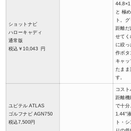
44.8×
と 極
ト。グ
ショットナビ
距離だ
ハローキャディ
せてく
通常版
に絞っ
税込￥10,043
円
作ボタ
キャッ
たまま
す。
コスト
距離機
ユピテル
ATLAS
で十分
ゴルフナビ
AGN750
1.44
税込7,500
円
ト・シ
りの低