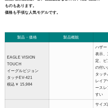
ものもあります。
価格も手頃な人気モデルです。
製品・価格
製品概観
ハザー
表示、
EAGLE VISION
定、ピ
TOUCH
の付い
イーグルビジョン
タッチ
タッチ
EV-421
レイア
税込￥
15,984
ースレ
すい
サイズ