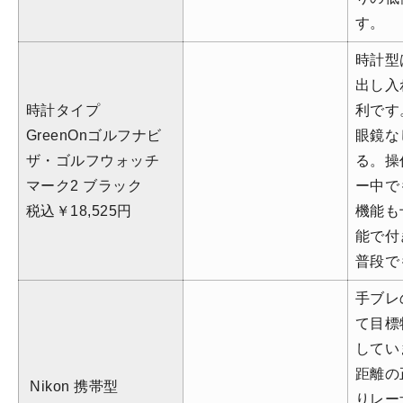
す。
時計型
出し入
時計タイプ
利です
GreenOn
ゴルフナビ
眼鏡な
ザ・ゴルフウォッチ
る。操
マーク
2
ブラック
ー中で
税込￥18,525
円
機能も
能で付
普段で
手ブレ
て目標
してい
距離の
Nikon
携帯型
りレー