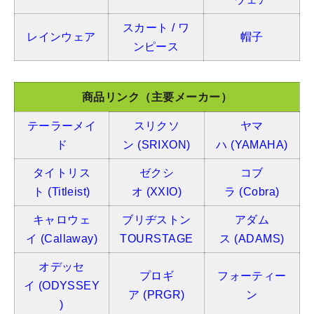
スカート / ワ
レインウェア
帽子
ンピース
商品リンク（主要メーカー）
テーラーメイ
スリクソ
ヤマ
ド
ン
(SRIXON)
ハ
(YAMAHA)
タイトリス
ゼクシ
コブ
ト
(Titleist)
オ
(XXIO)
ラ
(Cobra)
キャロウェ
ブリヂストン
アダム
イ
(Callaway)
TOURSTAGE
ス
(ADAMS)
オデッセ
プロギ
フォーティー
イ
(ODYSSEY
ア
(PRGR)
ン
)