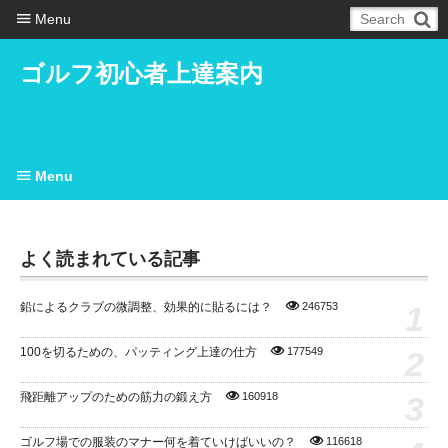
Menu
ゴルフ初心者上達案内
Menu
よく読まれている記事
1
鉛によるクラブの微調整、効果的に貼るには？
246753
2
100を切るための、パッティング上達の仕方
177549
3
飛距離アップのための筋力の鍛え方
160918
ゴルフ場での服装のマナー何を着ていけばいいの？
116618