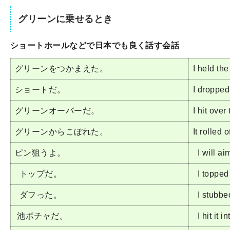
グリーンに乗せるとき
ショートホールなどで日本でも良く話す会話
グリーンをつかまえた。
I held the
ショートだ。
I dropped
グリーンオーバーだ。
I hit over
グリーンからこぼれた。
It rolled 
ピン狙うよ。
I will aim
トップだ。
I topped 
ダフった。
I stubbed 
池ポチャだ。
I hit it i