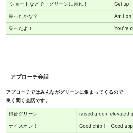
ショートなどで「グリーンに乗れ！」
Get up !
乗ったかな？
Am I on 
乗ったよ！
You’re o
アプローチ会話
アプローチではみんながグリーンに集まってくるので
良く聞く会話です。
砲台グリーン
raised green, elevated 
ナイスオン！
Good chip ! Good appr