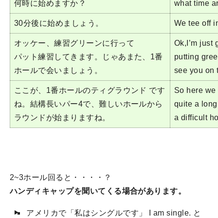
何時に始めますか？
what time a
30分後に始めましょう。
We tee off i
オッケー、練習グリーンに行って
Ok,I’m just 
パット練習してきます。じゃあまた、1番
putting gre
ホールで会いましょう。
see you on t
ここが、1番ホールのティグラウンド です
So here we a
ね。結構長いパー4で、難しいホールから
quite a long
ラウンドが始まりますね。
a difficult h
2~3ホール回ると・・・・？
ハンディキャップを聞いてくる場合があります。
アメリカで「私はシングルです」 I am single. と