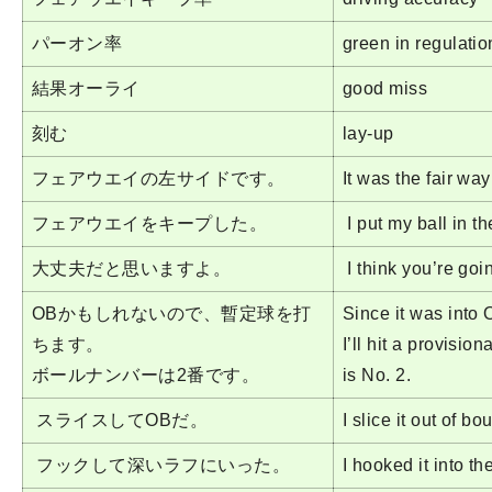
パーオン率
green in regulatio
結果オーライ
good miss
刻む
lay-up
フェアウエイの左サイドです。
It was the fair way 
フェアウエイをキープした。
I put my ball in th
大丈夫だと思いますよ。
I think you’re goin
OBかもしれないので、暫定球を打
Since it was into 
ちます。
I’ll hit a provision
ボールナンバーは2番です。
is No. 2.
スライスしてOBだ。
I slice it out of bo
フックして深いラフにいった。
I hooked it into t