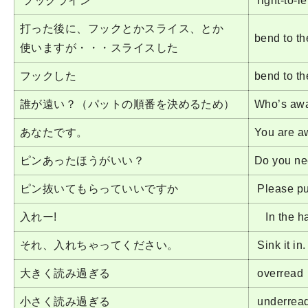
フックライン
right-to-le
打った後に、フックとかスライス、とか
bend to th
使いますが・・・スライスした
フックした
bend to the
誰が遠い？（パットの順番を決めるため）
Who’s aw
あなたです。
You are a
ピンあったほうがいい？
Do you nee
ピン抜いてもらっていいですか
Please pul
入れー!
In the hal
それ、入れちゃってください。
Sink it in.
大きく読み過ぎる
overread
小さく読み過ぎる
underrea