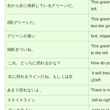
This green
右から左に傾斜しているグリーンだ。
left.
This gree
2段グリーンだ。
two-tier g
グリーンが速い
fast, slipp
This gree
傾斜きついね。
to the left
これ、どっちに切れるかな？
How do yo
It will br
右に切れるラインだね。もしくは左
はleft
あまり切れないよ。
There is n
スライスライン
left-to-rig