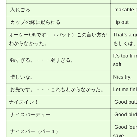
入れごろ
makable p
カップの縁に蹴られる
lip out
オーケーOKです。（パット）この言い方が
That’s a
わからなかった。
もしくは、
It’s too f
強すぎる。・・・弱すぎる。
soft.
惜しいな。
Nics try.
お先です。・・・これもわからなかった。
Let me fini
ナイスイン！
Good putt
ナイスバーディー
Good bird
Good fou
ナイスパー（パー４）
save.