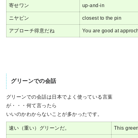
寄せワン
up-and-in
ニヤピン
closest to the pin
アプローチ得意だね
You are good at approch
グリーンでの会話
グリーンでの会話は日本でよく使っている言葉
が・・・何て言ったら
いいのかわからないことが多かったです。
速い（重い）グリーンだ。
This green