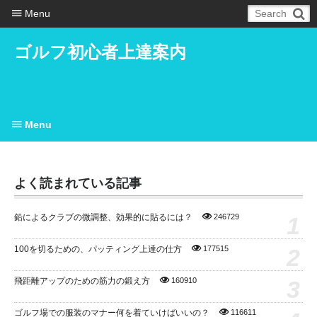
Menu
ゴルフ初心者上達案内
Menu
よく読まれている記事
1
鉛によるクラブの微調整、効果的に貼るには？
246729
2
100を切るための、パッティング上達の仕方
177515
3
飛距離アップのための筋力の鍛え方
160910
ゴルフ場での服装のマナー何を着ていけばいいの？
116611