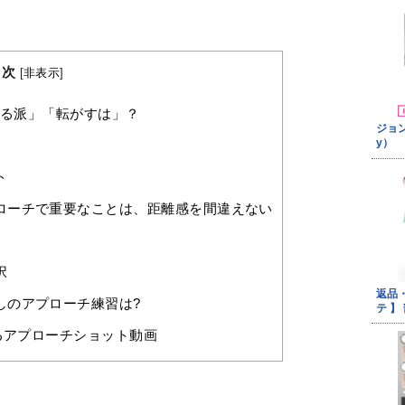
目次
[
非表示
]
る派」「転がすは」？
ト
ローチで重要なことは、距離感を間違えない
択
しのアプローチ練習は?
るアプローチショット動画