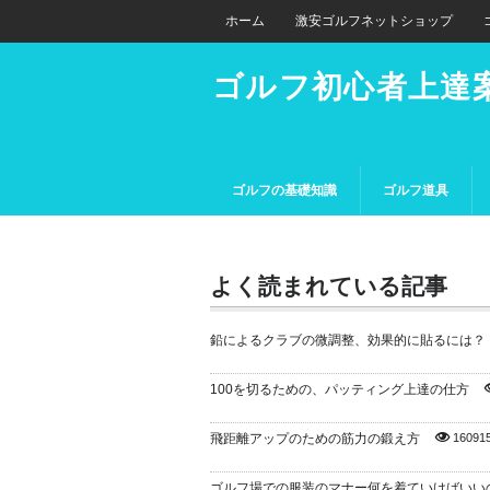
ホーム
激安ゴルフネットショップ
ゴルフ初心者上達
ゴルフの基礎知識
ゴルフ道具
よく読まれている記事
鉛によるクラブの微調整、効果的に貼るには？
100を切るための、パッティング上達の仕方
飛距離アップのための筋力の鍛え方
16091
ゴルフ場での服装のマナー何を着ていけばいい