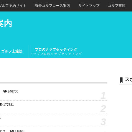
ゴルフ予約サイト
海外ゴルフコース案内
サイトマップ
ゴルフ書籍
案内
プロのクラブセッティング
ゴルフ上達法
トッププロのクラブセッティング
とトップアマチュアのクラブセッ
ティング
ス
1
246738
2
177531
3
5
の？
116616