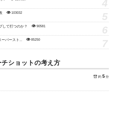
4
5
表
103032
6
プして打つのか？
90581
7
スーパースト...
85250
ーチショットの考え方
5
約
分