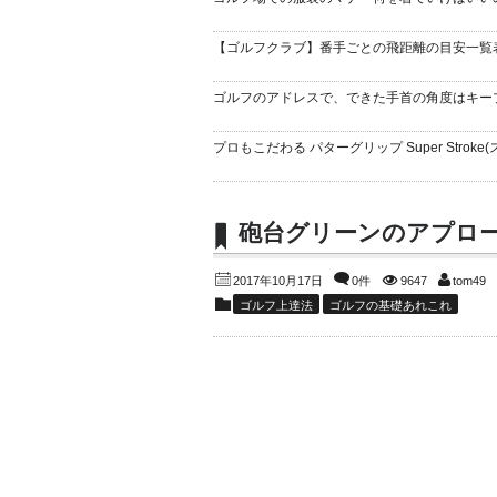
【ゴルフクラブ】番手ごとの飛距離の目安一覧
ゴルフのアドレスで、できた手首の角度はキー
プロもこだわる パターグリップ Super Stroke(
砲台グリーンのアプロ
2017年10月17日
0件
9647
tom49
ゴルフ上達法
ゴルフの基礎あれこれ