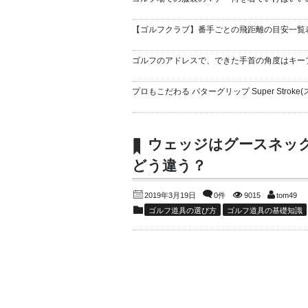
【ゴルフクラブ】番手ごとの飛距離の目安一覧
ゴルフのアドレスで、できた手首の角度はキー
プロもこだわる パターグリップ Super Stroke(
ウェッジはグースネッ
どう違う？
2019年3月19日
0件
9015
tom49
ゴルフ道具の選び方
ゴルフ道具の基礎知識