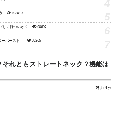
4
5
表
103040
6
プして打つのか？
90607
7
スーパースト...
85265
クそれともストレートネック？機能は
4
約
分