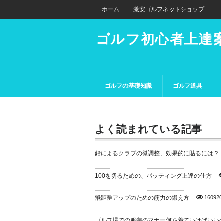
ホーム
激安ゴルフネットショップ
ゴルフ初心者上達
ゴルフの基礎知識
ゴルフ道具
よく読まれている記事
鉛によるクラブの微調整、効果的に貼るには？
100を切るための、パッティング上達の仕方
飛距離アップのための筋力の鍛え方
16092
ゴルフ場での服装のマナー何を着ていけばいい