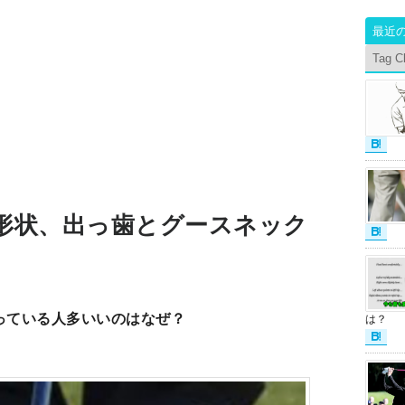
最近
Tag C
形状、出っ歯とグースネック
っている人多いいのはなぜ？
は？