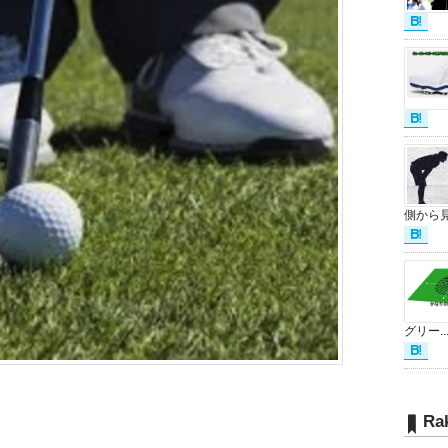
側から見.
グリー..
Ra