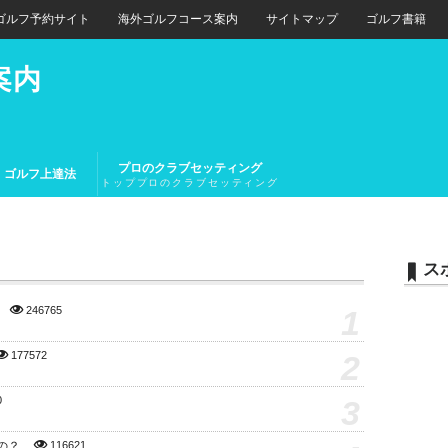
ゴルフ予約サイト
海外ゴルフコース案内
サイトマップ
ゴルフ書籍
案内
プロのクラブセッティング
ゴルフ上達法
トッププロのクラブセッティング
とトップアマチュアのクラブセッ
ティング
ス
1
246765
2
177572
3
0
の？
116621