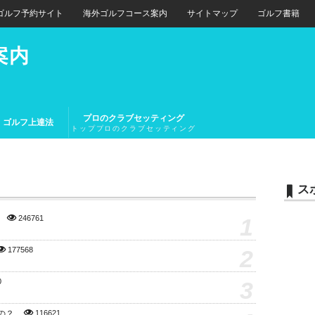
ゴルフ予約サイト
海外ゴルフコース案内
サイトマップ
ゴルフ書籍
案内
プロのクラブセッティング
ゴルフ上達法
トッププロのクラブセッティング
とトップアマチュアのクラブセッ
ティング
ス
1
246761
2
177568
3
0
の？
116621