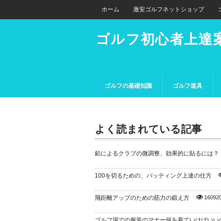
ホーム
激安ゴルフネットショップ
ゴルフ初心者上達
ゴルフの基礎知識
ゴルフ道具
よく読まれている記事
鉛によるクラブの微調整、効果的に貼るには？
100を切るための、パッティング上達の仕方
飛距離アップのための筋力の鍛え方
16092
ゴルフ場での服装のマナー何を着ていけばいい