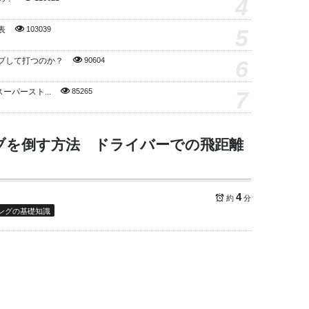
4
5
表
103039
6
プして打つのか？
90604
7
スーパースト...
85265
ブを倒す方法 ドライバーでの飛距離
4
約
分
ングの基礎知識