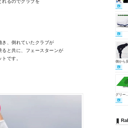
とれるのでクラブを
働き、倒れていたクラブが
乗ると共に、フェースターンが
ットです。
側から見.
グリー..
Ra