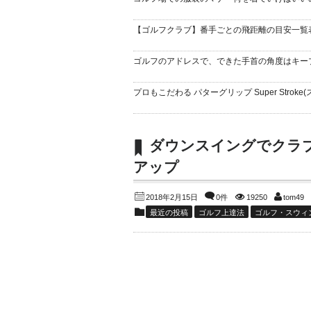
【ゴルフクラブ】番手ごとの飛距離の目安一覧
ゴルフのアドレスで、できた手首の角度はキー
プロもこだわる パターグリップ Super Stroke(
ダウンスイングでクラ
アップ
2018年2月15日
0件
19250
tom49
最近の投稿
ゴルフ上達法
ゴルフ・スウィ