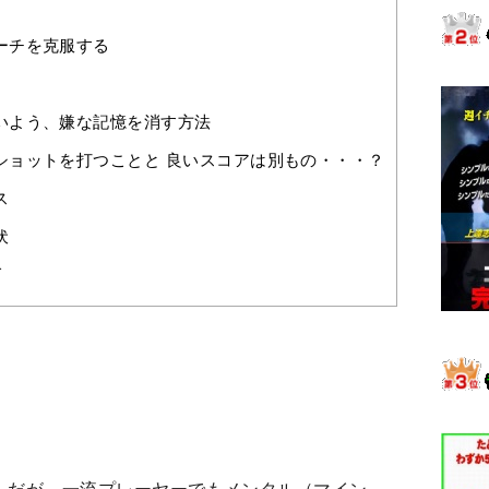
ーチを克服する
いよう、嫌な記憶を消す方法
ショットを打つことと 良いスコアは別もの・・・？
ス
伏
グ