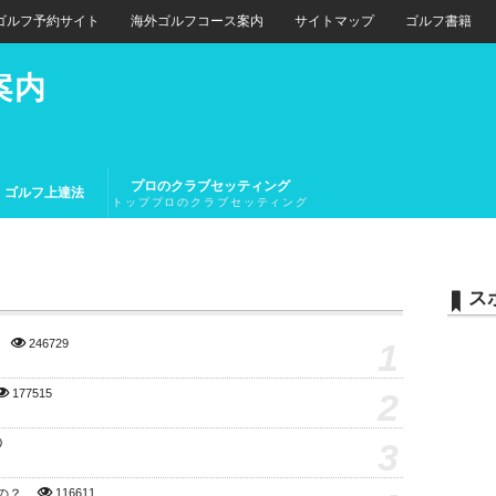
ゴルフ予約サイト
海外ゴルフコース案内
サイトマップ
ゴルフ書籍
案内
プロのクラブセッティング
ゴルフ上達法
トッププロのクラブセッティング
とトップアマチュアのクラブセッ
ティング
ス
1
246729
2
177515
3
0
の？
116611