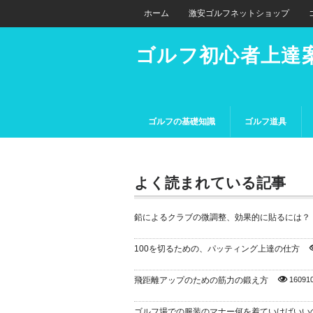
ホーム
激安ゴルフネットショップ
ゴルフ初心者上達
ゴルフの基礎知識
ゴルフ道具
よく読まれている記事
鉛によるクラブの微調整、効果的に貼るには？
100を切るための、パッティング上達の仕方
飛距離アップのための筋力の鍛え方
16091
ゴルフ場での服装のマナー何を着ていけばいい