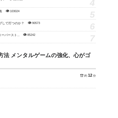
4
5
表
103024
6
プして打つのか？
90573
7
スーパースト...
85242
方法 メンタルゲームの強化、心がゴ
12
約
分