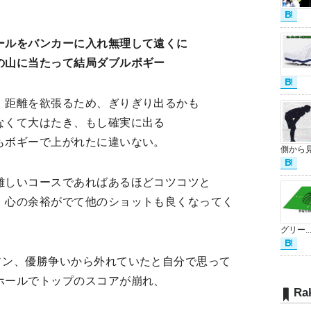
。
ールをバンカーに入れ無理して遠くに
の山に当たって結局ダブルボギー
、距離を欲張るため、ぎりぎり出るかも
なくて大はたき、もし確実に出る
もボギーで上がれたに違いない。
側から見.
難しいコースであればあるほどコツコツと
、心の余裕がでて他のショットも良くなってく
グリー..
ソン、優勝争いから外れていたと自分で思って
ホールでトップのスコアが崩れ、
Ra