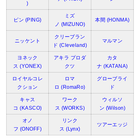
)
ミズ
ピン
(PING)
本間
(HONMA)
ノ
(MIZUNO)
クリーブラン
ニッケント
マルマン
ド (Cleveland)
ヨネック
アキラ プロダ
カタ
ス
(YONEX)
クツ
ナ
(KATANA)
ロイヤルコレ
ロマ
グローブライ
クション
ロ
(RomaRo)
ド
キャス
ワーク
ウィルソ
コ
(KASCO)
ス
(WORKS)
ン
(Wilson)
オノ
リンク
ツアーエッジ
フ
(ONOFF)
ス
(Lynx)