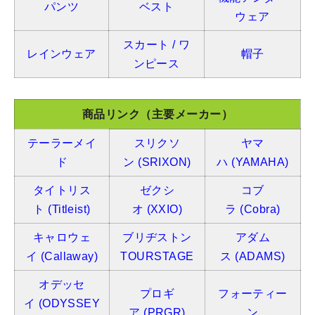
パンツ
ベスト
ウェア
スカート / ワ
レインウェア
帽子
ンピース
商品リンク（主要メーカー）
テーラーメイ
スリクソ
ヤマ
ド
ン
(SRIXON)
ハ
(YAMAHA)
タイトリス
ゼクシ
コブ
ト
(Titleist)
オ
(XXIO)
ラ
(Cobra)
キャロウェ
ブリヂストン
アダム
イ
(Callaway)
TOURSTAGE
ス
(ADAMS)
オデッセ
プロギ
フォーティー
イ
(ODYSSEY
ア
(PRGR)
ン