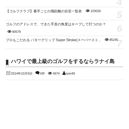
4
5
【ゴルフクラブ】番手ごとの飛距離の目安一覧表
103026
ゴルフのアドレスで、できた手首の角度はキープして打つのか？
6
90579
7
プロもこだわる パターグリップ Super Stroke(スーパースト...
85245
ハワイで最上級のゴルフをするならラナイ島
2014年10月9日
0件
4974
tom49