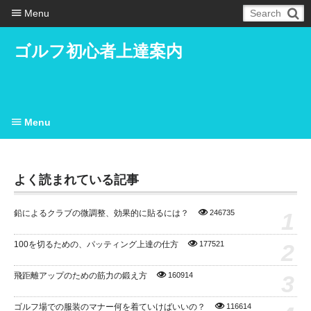
Menu
ゴルフ初心者上達案内
Menu
よく読まれている記事
1
鉛によるクラブの微調整、効果的に貼るには？
246735
2
100を切るための、パッティング上達の仕方
177521
3
飛距離アップのための筋力の鍛え方
160914
ゴルフ場での服装のマナー何を着ていけばいいの？
116614