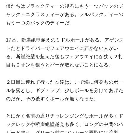
僕たちはブラックティーの後ろにもう一つバックのジ
ャック・ニクラスティーがある。フルバックティーの
もう一つのバックのティーだ。
17番、断崖絶壁越えのミドルホールがある、アゲンス
トだとドライバーでフェアウエイに届かない人がい
る。断崖絶壁を超えた後もフェアウエイにが狭く２打
目も２オンを狙うとパーが取れないことになる。
２日目に連れて行った友達はここで海に何発ものボー
ルを落とし、ギブアップ、少しボールを分けてあげた
のだが、その後すぐボールが無くなった。
とにかく名前の通りチャレンジングなホールが多くド
ックレックや断崖絶壁越えも多く、ロングの中間のハ
ザード超え、グリーン前のバンカーと両脇には溶岩