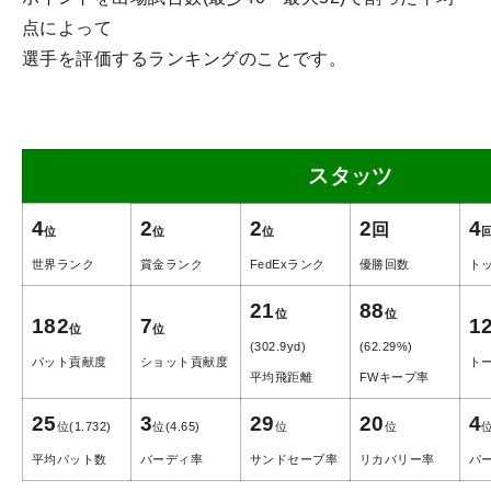
点によって
選手を評価するランキングのことです。
スタッツ
4
2
2
2
4
回
位
位
位
世界ランク
賞金ランク
FedExランク
優勝回数
ト
21
88
位
位
182
7
1
位
位
(302.9yd)
(62.29%)
パット貢献度
ショット貢献度
ト
平均飛距離
FWキープ率
25
3
29
20
4
位(1.732)
位(4.65)
位
位
平均パット数
バーディ率
サンドセーブ率
リカバリー率
パ