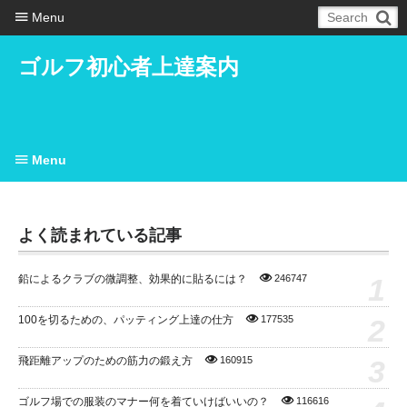
Menu
ゴルフ初心者上達案内
Menu
よく読まれている記事
1
鉛によるクラブの微調整、効果的に貼るには？
246747
2
100を切るための、パッティング上達の仕方
177535
3
飛距離アップのための筋力の鍛え方
160915
ゴルフ場での服装のマナー何を着ていけばいいの？
116616