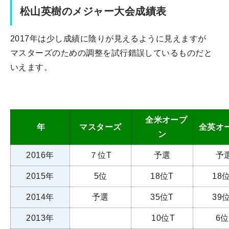
松山英樹のメジャー大会成績表
2017年は少し成績に陰りが見えるように見えますが
マスターズのための調整を試行錯誤しているものだと
いえます。
全米オープ
年
マスターズ
全英オ
ン
2016年
７位T
予選
予
2015年
5位
18位T
18
2014年
予選
35位T
39
2013年
10位T
6位