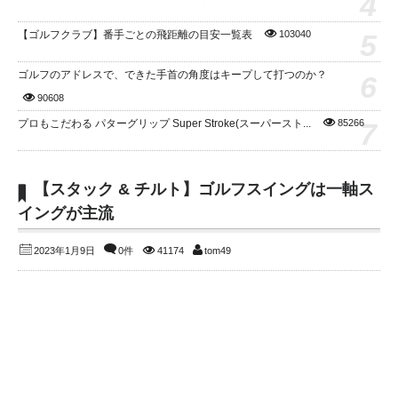
4
5
【ゴルフクラブ】番手ごとの飛距離の目安一覧表
103040
ゴルフのアドレスで、できた手首の角度はキープして打つのか？
6
90608
7
プロもこだわる パターグリップ Super Stroke(スーパースト...
85266
【スタック & チルト】ゴルフスイングは一軸ス
イングが主流
2023年1月9日
0件
41174
tom49