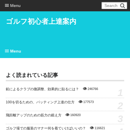
Menu
ゴルフ初心者上達案内
Menu
よく読まれている記事
1
鉛によるクラブの微調整、効果的に貼るには？
246766
2
100を切るための、パッティング上達の仕方
177573
3
飛距離アップのための筋力の鍛え方
160920
ゴルフ場での服装のマナー何を着ていけばいいの？
116621