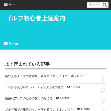
Menu
ゴルフ初心者上達案内
Menu
よく読まれている記事
1
鉛によるクラブの微調整、効果的に貼るには？
246757
2
100を切るための、パッティング上達の仕方
177551
3
飛距離アップのための筋力の鍛え方
160918
ゴルフ場での服装のマナー何を着ていけばいいの？
116619