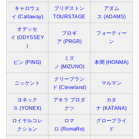
キャロウェ
ブリヂストン
アダム
イ
(Callaway)
TOURSTAGE
ス
(ADAMS)
オデッセ
プロギ
フォーティー
イ
(ODYSSEY
ア
(PRGR)
ン
)
ミズ
ピン
(PING)
本間
(HONMA)
ノ
(MIZUNO)
クリーブラン
ニッケント
マルマン
ド (Cleveland)
ヨネック
アキラ プロダ
カタ
ス
(YONEX)
クツ
ナ
(KATANA)
ロイヤルコレ
ロマ
グローブライ
クション
ロ
(RomaRo)
ド