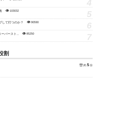
4
5
表
103032
6
プして打つのか？
90590
7
スーパースト...
85250
役割
5
約
分