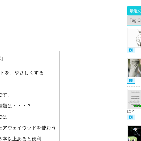
最近
Tag C
示
]
トを、やさしくする
です。
種類は・・・？
は？
では
ェアウェイウッドを使おう
３本以上あると便利