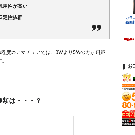
汎用性が高い
安定性抜群
/s程度のアマチュアでは、3Wより5Wの方が飛距
す。
お
種類は・・・？