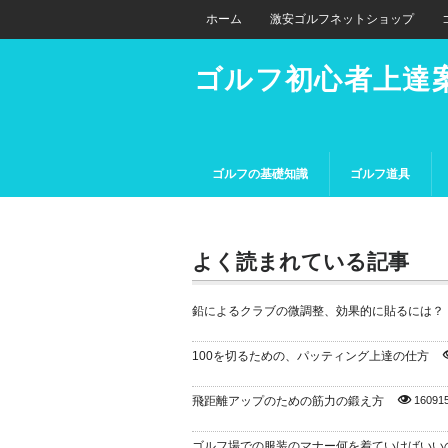
ホーム
激安ゴルフネットショップ
ゴルフ初心者上達
ゴルフの基礎知識
ゴルフ道具
よく読まれている記事
鉛によるクラブの微調整、効果的に貼るには？
100を切るための、パッティング上達の仕方
飛距離アップのための筋力の鍛え方
16091
ゴルフ場での服装のマナー何を着ていけばいい