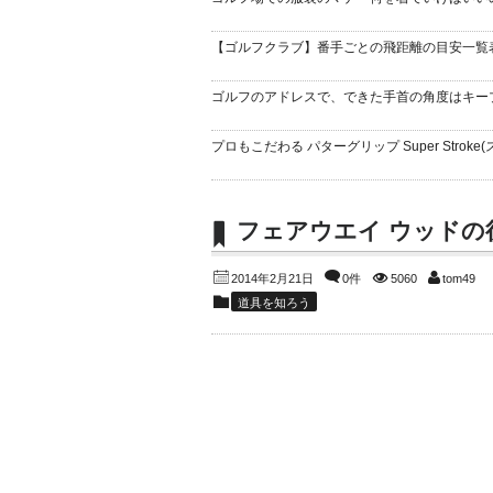
【ゴルフクラブ】番手ごとの飛距離の目安一覧
ゴルフのアドレスで、できた手首の角度はキー
プロもこだわる パターグリップ Super Stroke(
フェアウエイ ウッドの
2014年2月21日
0件
5060
tom49
道具を知ろう