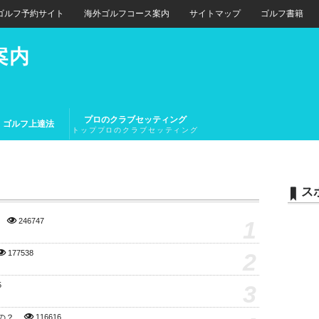
ゴルフ予約サイト
海外ゴルフコース案内
サイトマップ
ゴルフ書籍
案内
プロのクラブセッティング
ゴルフ上達法
トッププロのクラブセッティング
とトップアマチュアのクラブセッ
ティング
ス
1
246747
2
177538
3
5
の？
116616