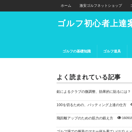
ホーム
激安ゴルフネットショップ
ゴルフ初心者上達
ゴルフの基礎知識
ゴルフ道具
よく読まれている記事
鉛によるクラブの微調整、効果的に貼るには？
100を切るための、パッティング上達の仕方
飛距離アップのための筋力の鍛え方
16091
ゴルフ場での服装のマナー何を着ていけばいい