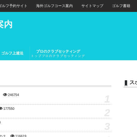
ゴルフ予約サイト
海外ゴルフコース案内
サイトマップ
ゴルフ書籍
案内
プロのクラブセッティング
ゴルフ上達法
トッププロのクラブセッティング
とトップアマチュアのクラブセッ
ティング
ス
1
246754
2
177550
3
8
の？
116619