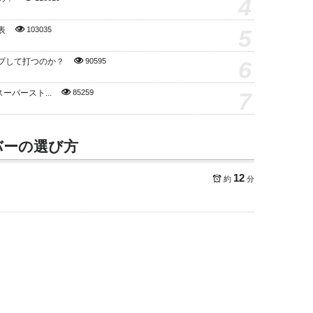
4
5
表
103035
6
プして打つのか？
90595
7
スーパースト...
85259
バーの選び方
12
約
分