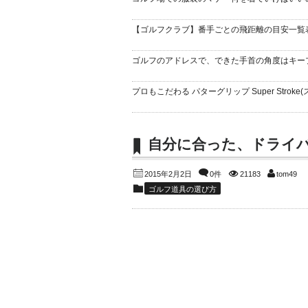
【ゴルフクラブ】番手ごとの飛距離の目安一覧
ゴルフのアドレスで、できた手首の角度はキー
プロもこだわる パターグリップ Super Stroke(
自分に合った、ドライ
2015年2月2日
0件
21183
tom49
ゴルフ道具の選び方