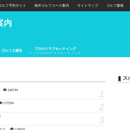
ゴルフ予約サイト
海外ゴルフコース案内
サイトマップ
ゴルフ書籍
案内
プロのクラブセッティング
ゴルフ上達法
トッププロのクラブセッティング
とトップアマチュアのクラブセッ
ティング
ス
1
246744
2
177534
3
5
の？
116616