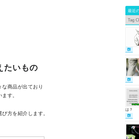
最近
Tag C
えたいもの
々な商品が出ており
います。
は？
選び方を紹介します。