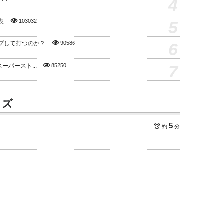
4
5
表
103032
6
プして打つのか？
90586
7
スーパースト...
85250
ッズ
5
約
分