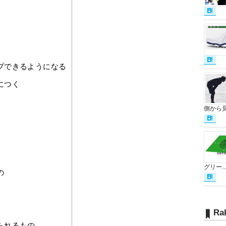
プできるようになる
につく
側から見.
グリー..
の
Ra
られるもの