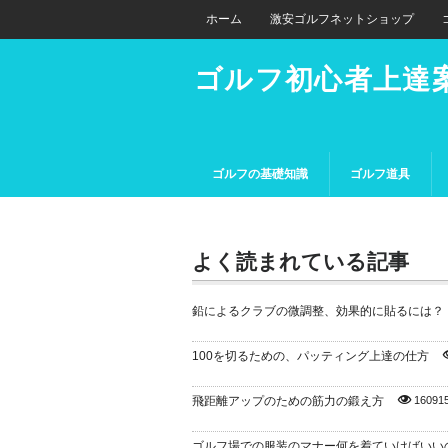
ホーム
激安ゴルフネットショップ
ゴルフ初心者上達
ゴルフの基礎知識
ゴルフ道具
よく読まれている記事
鉛によるクラブの微調整、効果的に貼るには？
100を切るための、パッティング上達の仕方
飛距離アップのための筋力の鍛え方
16091
ゴルフ場での服装のマナー何を着ていけばいい