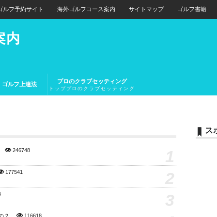
ゴルフ予約サイト
海外ゴルフコース案内
サイトマップ
ゴルフ書籍
案内
プロのクラブセッティング
ゴルフ上達法
トッププロのクラブセッティング
とトップアマチュアのクラブセッ
ティング
ス
1
246748
2
177541
3
6
の？
116618