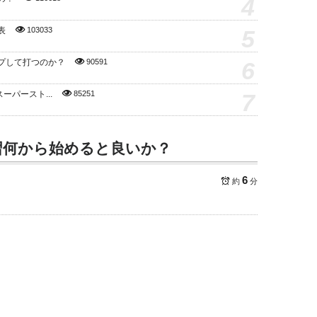
4
5
表
103033
6
プして打つのか？
90591
7
スーパースト...
85251
習何から始めると良いか？
6
約
分