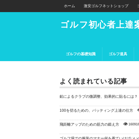
ホーム
激安ゴルフネットショップ
ゴルフ初心者上達
ゴルフの基礎知識
ゴルフ道具
よく読まれている記事
鉛によるクラブの微調整、効果的に貼るには？
100を切るための、パッティング上達の仕方
飛距離アップのための筋力の鍛え方
16091
ゴルフ場での服装のマナー何を着ていけばいい