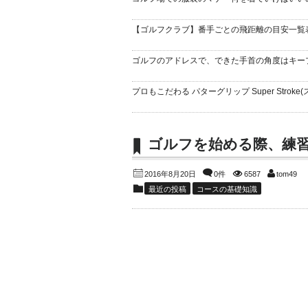
【ゴルフクラブ】番手ごとの飛距離の目安一覧
ゴルフのアドレスで、できた手首の角度はキー
プロもこだわる パターグリップ Super Stroke(
ゴルフを始める際、練
2016年8月20日
0件
6587
tom49
最近の投稿
コースの基礎知識