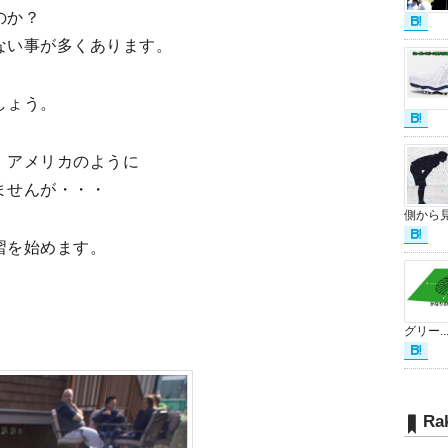
のか？
ない事が多くあります。
しょう。
、アメリカのように
ませんが・・・
側から見.
習を始めます。
グリー..
Ra