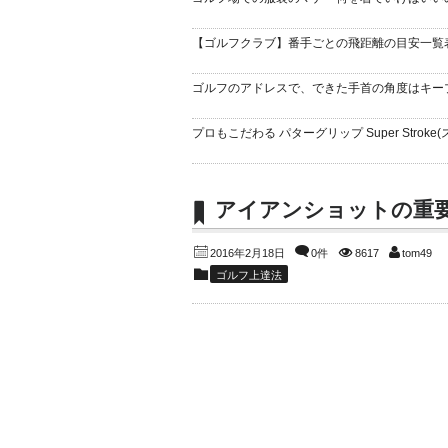
【ゴルフクラブ】番手ごとの飛距離の目安一覧
ゴルフのアドレスで、できた手首の角度はキー
プロもこだわる パターグリップ Super Stroke(
アイアンショットの重
2016年2月18日
0件
8617
tom49
ゴルフ上達法