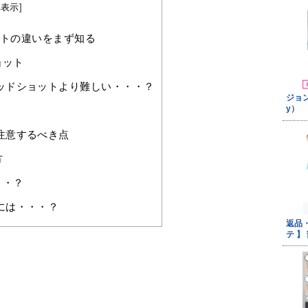
非表示
]
トの違いをまず知る
ョット
ッドショットより難しい・・・？
注意するべき点
方
・・？
には・・・？