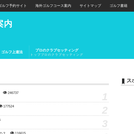
ゴルフ予約サイト
海外ゴルフコース案内
サイトマップ
ゴルフ書籍
案内
プロのクラブセッティング
ゴルフ上達法
トッププロのクラブセッティング
とトップアマチュアのクラブセッ
ティング
ス
1
246737
2
177524
3
5
の？
116615