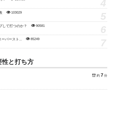
4
5
表
103029
6
プして打つのか？
90581
7
スーパースト...
85249
要性と打ち方
7
約
分