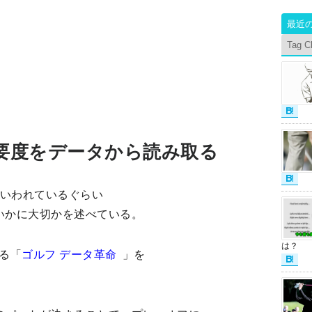
最近
Tag C
要度をデータから読み取る
言いわれているぐらい
いかに大切かを述べている。
は？
る「
ゴルフ データ革命
」を