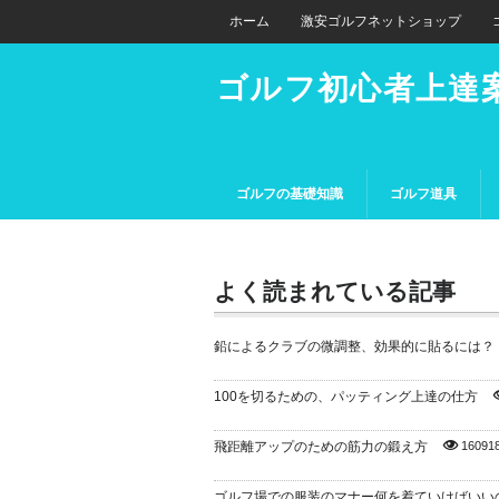
ホーム
激安ゴルフネットショップ
ゴルフ初心者上達
ゴルフの基礎知識
ゴルフ道具
よく読まれている記事
鉛によるクラブの微調整、効果的に貼るには？
100を切るための、パッティング上達の仕方
飛距離アップのための筋力の鍛え方
16091
ゴルフ場での服装のマナー何を着ていけばいい