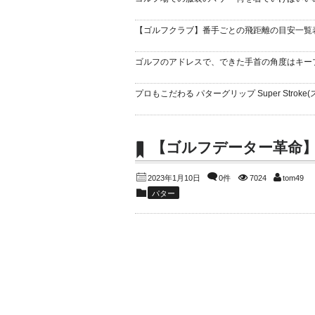
【ゴルフクラブ】番手ごとの飛距離の目安一覧
ゴルフのアドレスで、できた手首の角度はキー
プロもこだわる パターグリップ Super Stroke(
【ゴルフデーター革命】
2023年1月10日
0件
7024
tom49
パター