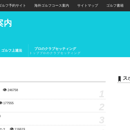
ゴルフ予約サイト
海外ゴルフコース案内
サイトマップ
ゴルフ書籍
案内
プロのクラブセッティング
ゴルフ上達法
トッププロのクラブセッティング
とトップアマチュアのクラブセッ
ティング
ス
1
246758
2
177555
3
8
の？
116619