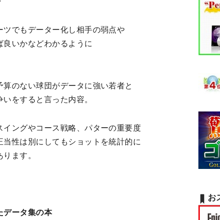
・
ーツでもデーター化し相手の弱点や
ば良いかなどわかるように
予算のない球団がデータに強い若者と
争いをすると言った内容。
スイングやコース戦略、パターの重要度
正当性は別にしてもショットを統計的に
あります。
お
たデータ集の本