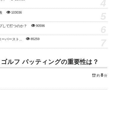
4
5
表
103036
6
プして打つのか？
90596
7
スーパースト...
85259
ゴルフ パッティングの重要性は？
8
約
分