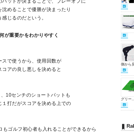
のパットが決まることで、プレーオフに
を沈めることで優勝が決まったり
う感じるのだという。
て何が重要かをわかりやすく
ースで使うから、使用回数が
側から見.
スコアの良し悪しを決めると
も、10センチのショートパットも
グリー..
じ１打だがスコアを決める上での
Ra
プロもゴルフ初心者も入れることができるから