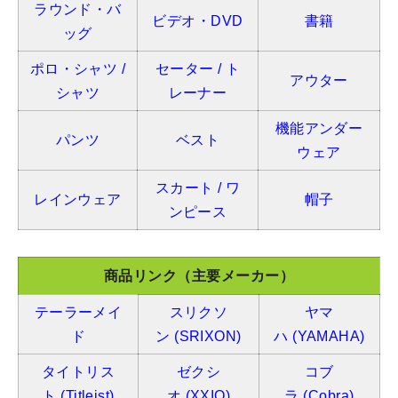
ラウンド・バ
ビデオ・DVD
書籍
ッグ
ポロ・シャツ /
セーター / ト
アウター
シャツ
レーナー
機能アンダー
パンツ
ベスト
ウェア
スカート / ワ
レインウェア
帽子
ンピース
商品リンク（主要メーカー）
テーラーメイ
スリクソ
ヤマ
ド
ン
(SRIXON)
ハ
(YAMAHA)
タイトリス
ゼクシ
コブ
ト
(Titleist)
オ
(XXIO)
ラ
(Cobra)