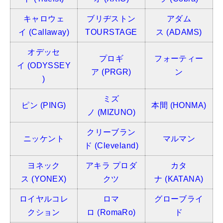
キャロウェ
ブリヂストン
アダム
イ
(Callaway)
TOURSTAGE
ス
(ADAMS)
オデッセ
プロギ
フォーティー
イ
(ODYSSEY
ア
(PRGR)
ン
)
ミズ
ピン
(PING)
本間
(HONMA)
ノ
(MIZUNO)
クリーブラン
ニッケント
マルマン
ド (Cleveland)
ヨネック
アキラ プロダ
カタ
ス
(YONEX)
クツ
ナ
(KATANA)
ロイヤルコレ
ロマ
グローブライ
クション
ロ
(RomaRo)
ド