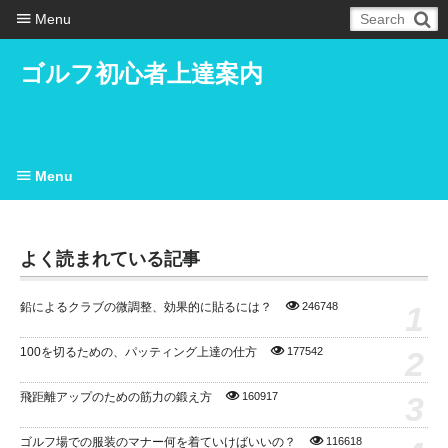
Menu
ゴルフ初心者上達案内
Menu
よく読まれている記事
1
鉛によるクラブの微調整、効果的に貼るには？
246748
2
100を切るための、パッティング上達の仕方
177542
3
飛距離アップのための筋力の鍛え方
160917
ゴルフ場での服装のマナー何を着ていけばいいの？
116618