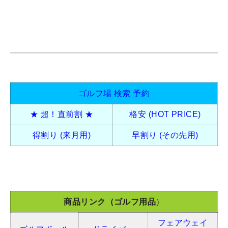
ゴルフ場 検索 予約
★ 超！直前割 ★
格安 (HOT PRICE)
得割り (来月用)
早割り (その先用)
商品リンク（ゴルフ用品
）
フェアウェイ