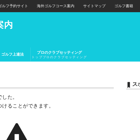
ゴルフ予約サイト
海外ゴルフコース案内
サイトマップ
ゴルフ書籍
案内
プロのクラブセッティング
ゴルフ上達法
トッププロのクラブセッティング
とトップアマチュアのクラブセッ
。
ティング
ス
でした。
つけることができます。