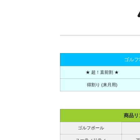
ゴルフ
★ 超！直前割 ★
得割り (来月用)
商品リ
ゴルフボール