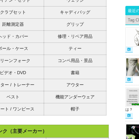
イアン・セット
ウェッジ
最近
クラブセット
キャディバッグ
Tag C
距離測定器
グリップ
ヘッド・カバー
修理・リペア用品
ボール・ケース
ティー
リーンフォーク
コンペ用品・景品
ビデオ・DVD
書籍
ター / トレーナー
アウター
ベスト
機能アンダーウェア
ート / ワンピース
帽子
は？
ンク（主要メーカー）