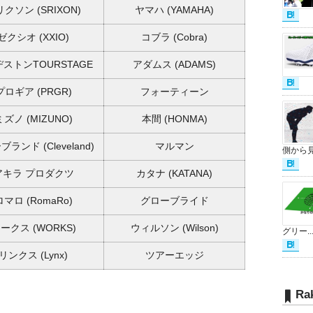
リクソン
(SRIXON)
ヤマハ
(YAMAHA)
ゼクシオ
(XXIO)
コブラ
(Cobra)
ヂストン
TOURSTAGE
アダムス
(ADAMS)
プロギア
(PRGR)
フォーティーン
ミズノ
(MIZUNO)
本間
(HONMA)
ランド (Cleveland)
マルマン
側から見.
アキラ プロダクツ
カタナ
(KATANA)
ロマロ
(RomaRo)
グローブライド
ワークス
(WORKS)
ウィルソン
(Wilson)
グリー..
リンクス
(Lynx)
ツアーエッジ
Ra