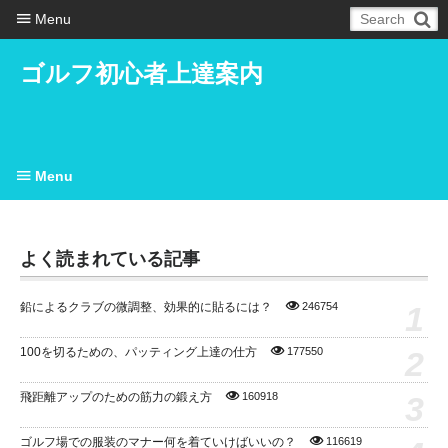
Menu
ゴルフ初心者上達案内
Menu
よく読まれている記事
1
鉛によるクラブの微調整、効果的に貼るには？
246754
2
100を切るための、パッティング上達の仕方
177550
3
飛距離アップのための筋力の鍛え方
160918
ゴルフ場での服装のマナー何を着ていけばいいの？
116619