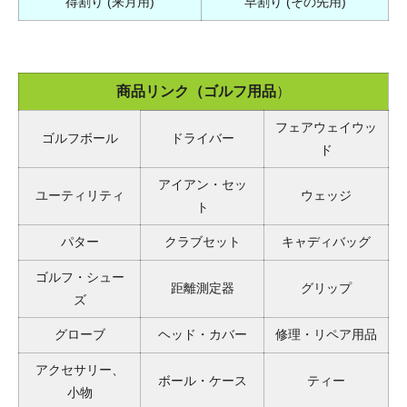
得割り (来月用)
早割り (その先用)
商品リンク（ゴルフ用品
）
フェアウェイウッ
ゴルフボール
ドライバー
ド
アイアン・セッ
ユーティリティ
ウェッジ
ト
パター
クラブセット
キャディバッグ
ゴルフ・シュー
距離測定器
グリップ
ズ
グローブ
ヘッド・カバー
修理・リペア用品
アクセサリー、
ボール・ケース
ティー
小物