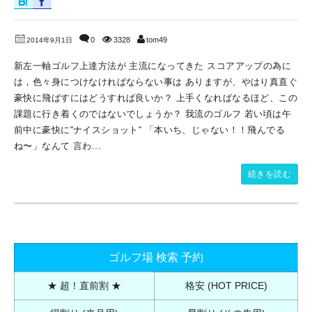
0
3328
tom49
2014年9月1日
新左一軸ゴルフ上達方法が 主流になってきた スコアアップの為に
は，色々身につけなければならない事は ありますが、やはり真直ぐ
豪快に飛ばすにはどうすれば良いか？ 上手くなればなるほど、この
課題に行き着くのではないでしょうか？ 我流のゴルフ 若い頃は午
前中に豪快に“ナイスショット“ 「本いち、じゃない！！飛んでる
ね〜」なんて 言わ...
続きを読む
ゴルフ場 検索 予約
★ 超！直前割 ★
格安 (HOT PRICE)