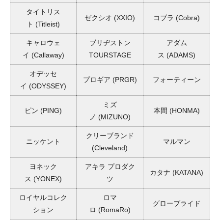
タイトリス
ゼクシオ
(XXIO)
コブラ
(Cobra)
ト
(Titleist)
キャロウェ
ブリヂストン
アダム
イ
(Callaway)
TOURSTAGE
ス
(ADAMS)
オデッセ
プロギア
(PRGR)
フォーティーン
イ
(ODYSSEY)
ミズ
ピン
(PING)
本間
(HONMA)
ノ
(MIZUNO)
クリーブランド
ニッケント
マルマン
(Cleveland)
ヨネック
アキラ プロダク
カタナ
(KATANA)
ス
(YONEX)
ツ
ロイヤルコレク
ロマ
グローブライド
ション
ロ
(RomaRo)